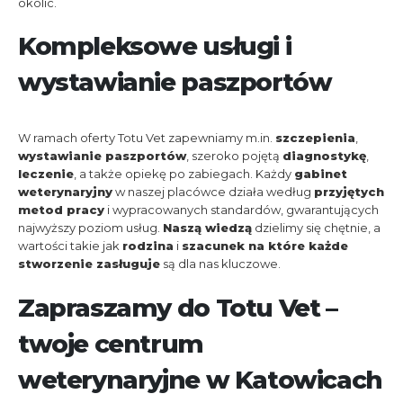
okolic.
Kompleksowe usługi i
wystawianie paszportów
W ramach oferty Totu Vet zapewniamy m.in.
szczepienia
,
wystawianie paszportów
, szeroko pojętą
diagnostykę
,
leczenie
, a także opiekę po zabiegach. Każdy
gabinet
weterynaryjny
w naszej placówce działa według
przyjętych
metod pracy
i wypracowanych standardów, gwarantujących
najwyższy poziom usług.
Naszą wiedzą
dzielimy się chętnie, a
wartości takie jak
rodzina
i
szacunek na które każde
stworzenie zasługuje
są dla nas kluczowe.
Zapraszamy do Totu Vet –
twoje centrum
weterynaryjne w Katowicach