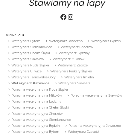
Facebook
Instagram
© 2023 ToTu
Weterynarz Bytom
Weterynarz Jaworzno
Weterynarz Będzin
Weterynarz Siemianowice
Weterynarz Chorzów
Weterynarz Chełm Śląski
Weterynarz Lędziny
Weterynarz Sławków
Weterynarz Mikołów
Weterynarz Ruda Śląska
Weterynarz Zabrze
Weterynarz Gliwice
Weterynarz Piekary Śląskie
Weterynarz Tarnowskie Góry
Weterynarz Imielin
Weterynarz Katowice
Weterynarz Siewierz
Poradnia weterynaryjna Ruda Śląska
Poradnia weterynaryjna Mikołów
Poradnia weterynaryjna Sławków
Poradnia weterynaryjna Lędziny
Poradnia weterynaryjna Chełm Śląski
Poradnia weterynaryjna Chorzów
Poradnia weterynaryjna Siemianowice
Poradnia weterynaryjna Będzin
Poradnia weterynaryjna Jaworzno
Poradnia weterynaryjna Bytom
Weterynarz Czeladź