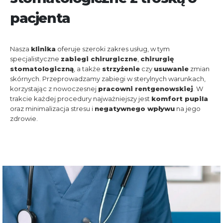
pacjenta
Nasza
klinika
oferuje szeroki zakres usług, w tym
specjalistyczne
zabiegi chirurgiczne
,
chirurgię
stomatologiczną
, a także
strzyżenie
czy
usuwanie
zmian
skórnych. Przeprowadzamy zabiegi w sterylnych warunkach,
korzystając z nowoczesnej
pracowni rentgenowskiej
. W
trakcie każdej procedury najważniejszy jest
komfort pupila
oraz minimalizacja stresu i
negatywnego wpływu
na jego
zdrowie.