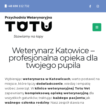
+48 690 112 732
Weterynarz Katowice –
profesjonalna opieka dla
twojego pupila
Wybierając
weterynarza w Katowicach
, warto postawić na
miejsce, które łączy
doświadczenie
, wiedzę i empatię
wobec zwierząt. W
klinice weterynaryjnej Totu Vet
zapewniamy
kompleksową opiekę weterynaryjną
dla
wszystkich gatunków, traktując
każdego pacjenta
jak
ważnego członka rodziny
. Nasz zespół stawia na