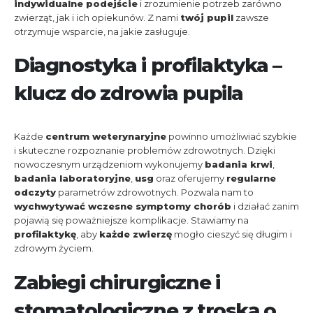
indywidualne podejście
i zrozumienie potrzeb zarówno
zwierząt, jak i ich opiekunów. Z nami
twój pupil
zawsze
otrzymuje wsparcie, na jakie zasługuje.
Diagnostyka i profilaktyka –
klucz do zdrowia pupila
Każde
centrum weterynaryjne
powinno umożliwiać szybkie
i skuteczne rozpoznanie problemów zdrowotnych. Dzięki
nowoczesnym urządzeniom wykonujemy
badania krwi
,
badania laboratoryjne
,
usg
oraz oferujemy
regularne
odczyty
parametrów zdrowotnych. Pozwala nam to
wychwytywać wczesne symptomy chorób
i działać zanim
pojawią się poważniejsze komplikacje. Stawiamy na
profilaktykę
, aby
każde zwierzę
mogło cieszyć się długim i
zdrowym życiem.
Zabiegi chirurgiczne i
stomatologiczne z troską o