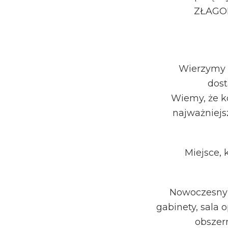
ZŁAGOD
Wierzymy 
dost
Wiemy, że k
najważniejs
Miejsce,
Nowoczesny s
gabinety, sala 
obszer