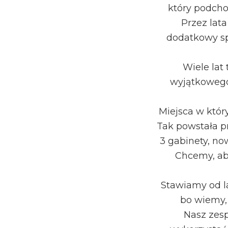
który podch
Przez lat
dodatkowy sp
Wiele lat
wyjątkowego
Miejsca w któr
Tak powstała p
3 gabinety, no
Chcemy, ab
Stawiamy od l
bo wiemy, 
Nasz zesp