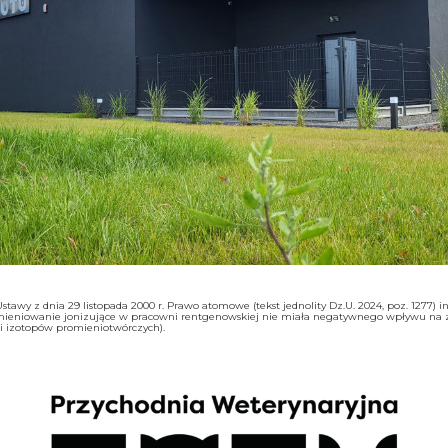
tawy z dnia 29 listopada 2000 r. Prawo atomowe (tekst jednolity Dz.U. 2024, poz. 1277)
mieniowanie jonizujące w pracowni rentgenowskiej nie miała negatywnego wpływu na zdr
ci izotopów promieniotwórczych).