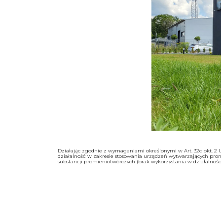
Działając zgodnie z wymaganiami określonymi w Art. 32c pkt. 2 Us
działalność w zakresie stosowania urządzeń wytwarzających pro
substancji promieniotwórczych (brak wykorzystania w działalnoś