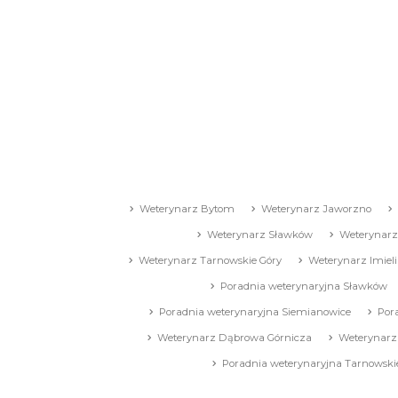
Weterynarz Bytom
Weterynarz Jaworzno
Weterynarz Sławków
Weterynarz
Weterynarz Tarnowskie Góry
Weterynarz Imiel
Poradnia weterynaryjna Sławków
Poradnia weterynaryjna Siemianowice
Por
Weterynarz Dąbrowa Górnicza
Weterynarz
Poradnia weterynaryjna Tarnowski