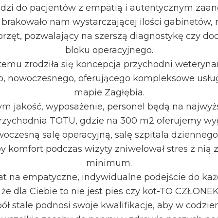
odzi do pacjentów z empatią i autentycznym zaa
a brakowało nam wystarczającej ilości gabinetów, 
rzęt, pozwalający na szerszą diagnostykę czy do
bloku operacyjnego.
 temu zrodziła się koncepcja przychodni weterynar
, nowoczesnego, oferującego kompleksowe usług
mapie Zagłębia.
ym jakość, wyposażenie, personel będą na najwy
rzychodnia TOTU, gdzie na 300 m2 oferujemy wy
woczesną salę operacyjną, salę szpitala dziennego 
y komfort podczas wizyty zniwelował stres z nią 
minimum.
at na empatyczne, indywidualne podejście do każ
że dla Ciebie to nie jest pies czy kot-TO CZŁON
ół stale podnosi swoje kwalifikacje, aby w codzie