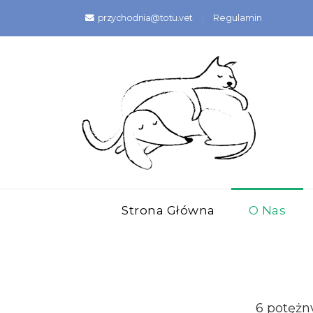
przychodnia@totu.vet
Regulamin
Strona Główna
O Nas
6 potężn