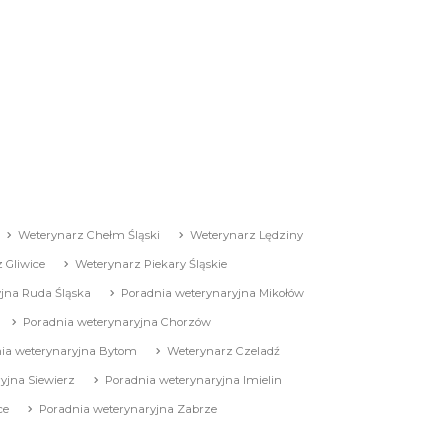
Weterynarz Chełm Śląski
Weterynarz Lędziny
 Gliwice
Weterynarz Piekary Śląskie
jna Ruda Śląska
Poradnia weterynaryjna Mikołów
Poradnia weterynaryjna Chorzów
ia weterynaryjna Bytom
Weterynarz Czeladź
yjna Siewierz
Poradnia weterynaryjna Imielin
ce
Poradnia weterynaryjna Zabrze