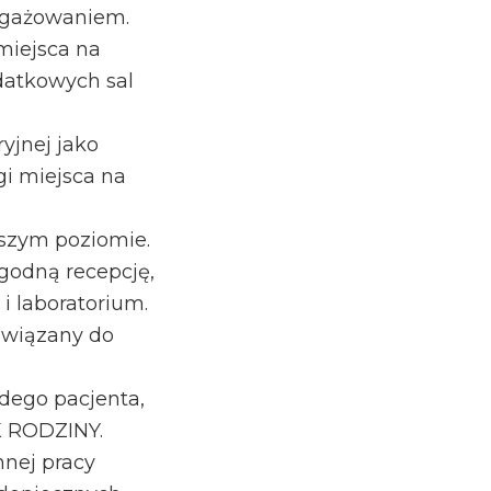
ngażowaniem.
miejsca na
datkowych sal
yjnej jako
i miejsca na
ższym poziomie.
godną recepcję,
i laboratorium.
związany do
dego pacjenta,
EK RODZINY.
nnej pracy