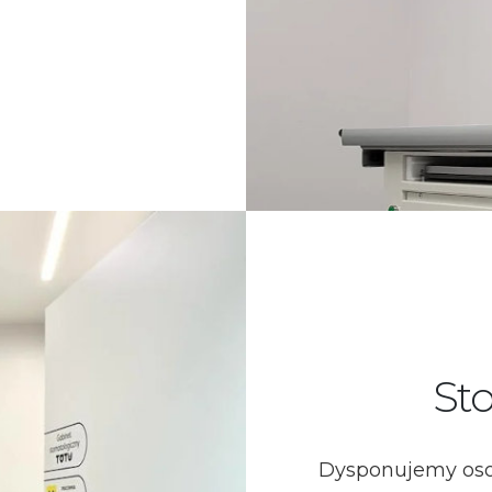
St
Dysponujemy oso