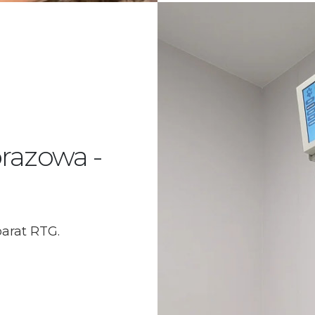
razowa -
arat RTG.