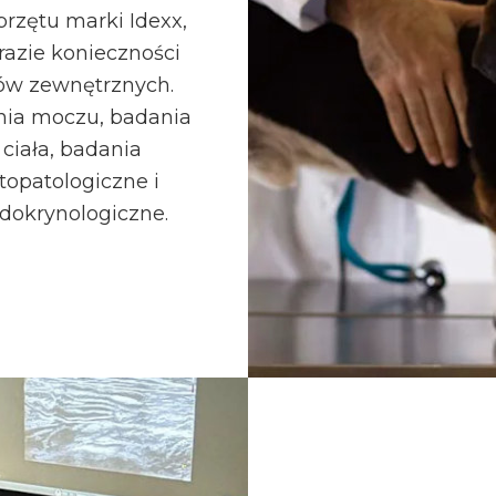
przętu marki Idexx,
razie konieczności
iów zewnętrznych.
nia moczu, badania
ciała, badania
topatologiczne i
ndokrynologiczne.