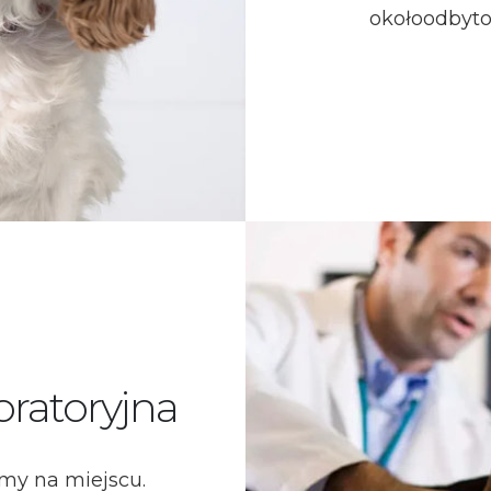
okołoodbyto
oratoryjna
my na miejscu.