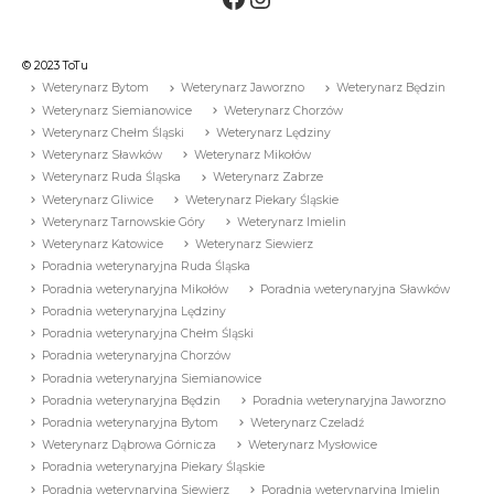
© 2023 ToTu
Weterynarz Bytom
Weterynarz Jaworzno
Weterynarz Będzin
Weterynarz Siemianowice
Weterynarz Chorzów
Weterynarz Chełm Śląski
Weterynarz Lędziny
Weterynarz Sławków
Weterynarz Mikołów
Weterynarz Ruda Śląska
Weterynarz Zabrze
Weterynarz Gliwice
Weterynarz Piekary Śląskie
Weterynarz Tarnowskie Góry
Weterynarz Imielin
Weterynarz Katowice
Weterynarz Siewierz
Poradnia weterynaryjna Ruda Śląska
Poradnia weterynaryjna Mikołów
Poradnia weterynaryjna Sławków
Poradnia weterynaryjna Lędziny
Poradnia weterynaryjna Chełm Śląski
Poradnia weterynaryjna Chorzów
Poradnia weterynaryjna Siemianowice
Poradnia weterynaryjna Będzin
Poradnia weterynaryjna Jaworzno
Poradnia weterynaryjna Bytom
Weterynarz Czeladź
Weterynarz Dąbrowa Górnicza
Weterynarz Mysłowice
Poradnia weterynaryjna Piekary Śląskie
Poradnia weterynaryjna Siewierz
Poradnia weterynaryjna Imielin