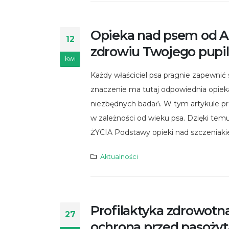
Opieka nad psem od A
12
zdrowiu Twojego pupi
kwi
Każdy właściciel psa pragnie zapewnić
znaczenie ma tutaj odpowiednia opiek
niezbędnych badań. W tym artykule p
w zależności od wieku psa. Dzięki te
ŻYCIA Podstawy opieki nad szczeniaki
Aktualności
Profilaktyka zdrowotna
27
ochrona przed pasoży