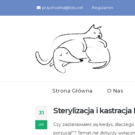
przychodnia@totu.vet
Regulamin
Strona Główna
O Nas
Sterylizacja i kastracj
31
Czy zastanawiałeś się kiedyś, dlaczego l
sie
porzucaj!”? Temat nie dotyczy wyłączni