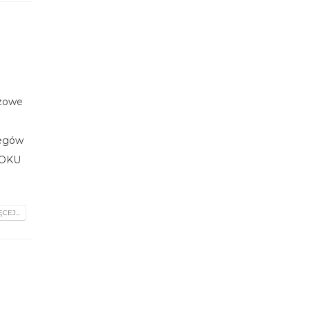
czowe
iegów
 ROKU
CEJ...