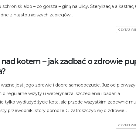
o schronisk albo – co gorsza – giną na ulicy. Sterylizacja a kastracja
 jedne z najistotniejszych zabiegów...
CZYTAJ WIĘ
nad kotem – jak zadbać o zdrowie pup
a?
jak ważne jest jego zdrowie i dobre samopoczucie. Już od pierwszy
o regularne wizyty u weterynarza, szczepienia i badania
ie tylko wydłużyć życie kota, ale przede wszystkim zapewnić mu
osty przewodnik, który pomoże Ci zatroszczyć się o zdrowie...
CZYTAJ WIĘ