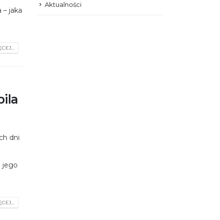
Aktualności
 – jaka
CEJ...
ila
ch dni
 jego
CEJ...