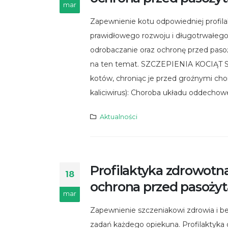
mar
Zapewnienie kotu odpowiedniej profila
prawidłowego rozwoju i długotrwałego
odrobaczanie oraz ochronę przed pas
na ten temat. SZCZEPIENIA KOCIĄT Sz
kotów, chroniąc je przed groźnymi cho
kaliciwirus): Choroba układu oddechoweg
Aktualności
Profilaktyka zdrowotna
18
ochrona przed pasoży
mar
Zapewnienie szczeniakowi zdrowia i be
zadań każdego opiekuna. Profilaktyk