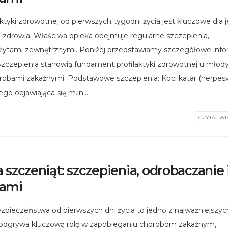
ktyki zdrowotnej od pierwszych tygodni życia jest kluczowe dla 
 zdrowia. Właściwa opieka obejmuje regularne szczepienia,
ożytami zewnętrznymi. Poniżej przedstawiamy szczegółowe info
czepienia stanowią fundament profilaktyki zdrowotnej u młod
robami zakaźnymi. Podstawowe szczepienia: Koci katar (herpesw
o objawiająca się m.in....
CZYTAJ WIĘ
 szczeniąt: szczepienia, odrobaczanie 
tami
zpieczeństwa od pierwszych dni życia to jedno z najważniejszyc
a odgrywa kluczową rolę w zapobieganiu chorobom zakaźnym,