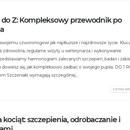
 do Z: Kompleksowy przewodnik po
la
 swojemu czworonogowi jak najdłuższe i najzdrowsze życie. Klu
a zdrowotna, regularne wizyty u weterynarza i wykonywanie
rzedstawiamy harmonogram zalecanych szczepień, badań i zab
mu dowiesz się, jak kompleksowo zadbać o swojego pupila. DO 1
em Szczeniaki wymagają szczególnej...
CZYTAJ WIĘ
 kociąt: szczepienia, odrobaczanie i
tami